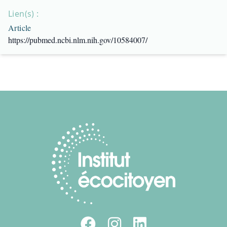
Lien(s) :
Article
https://pubmed.ncbi.nlm.nih.gov/10584007/
Footer
Facebook
Instagram
LinkedIn