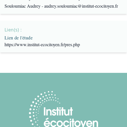
Souloumiac Audrey - audrey.souloumiac@institut-ecocitoyen.fr
Lien(s) :
Lien de l'étude
https://www.institut-ecocitoyen.fr/pres.php
Footer