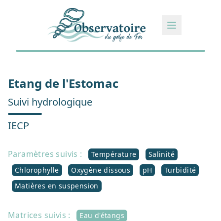
Etang de l'Estomac
Suivi hydrologique
IECP
Paramètres suivis :
Température
Salinité
Chlorophylle
Oxygène dissous
pH
Turbidité
Matières en suspension
Matrices suivis :
Eau d'étangs